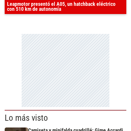
Leapmotor presentó el A05, un hatchback eléctrico
con 510 km de autonomía
Lo más visto
Camiseta y minifalda cuadrillé: Gime Accardi