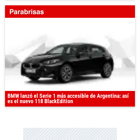
BMW lanzó el Serie 1 más accesible de Argentina: así
es el nuevo 118 BlackEdition