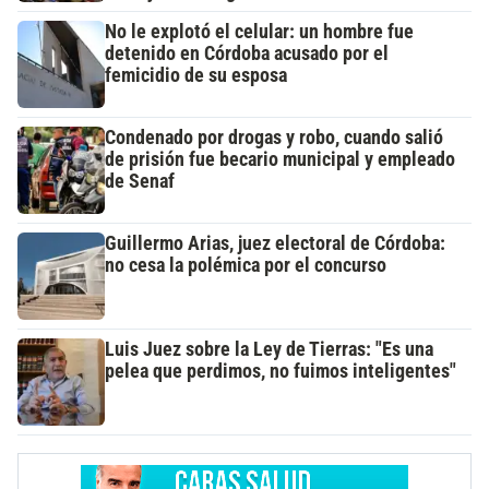
No le explotó el celular: un hombre fue
detenido en Córdoba acusado por el
femicidio de su esposa
Condenado por drogas y robo, cuando salió
de prisión fue becario municipal y empleado
de Senaf
Guillermo Arias, juez electoral de Córdoba:
no cesa la polémica por el concurso
Luis Juez sobre la Ley de Tierras: "Es una
pelea que perdimos, no fuimos inteligentes"