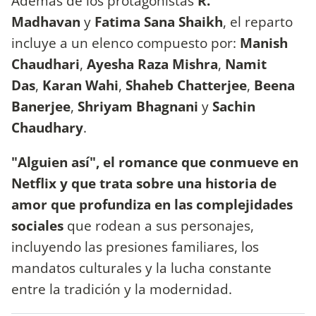
Además de los protagonistas
R.
Madhavan
y
Fatima Sana Shaikh
, el reparto
incluye a un elenco compuesto por:
Manish
Chaudhari
,
Ayesha Raza Mishra
,
Namit
Das
,
Karan Wahi
,
Shaheb Chatterjee
,
Beena
Banerjee
,
Shriyam Bhagnani
y
Sachin
Chaudhary
.
"Alguien así", el romance que conmueve en
Netflix y que trata sobre una historia de
amor que profundiza en las complejidades
sociales
que rodean a sus personajes,
incluyendo las presiones familiares, los
mandatos culturales y la lucha constante
entre la tradición y la modernidad.