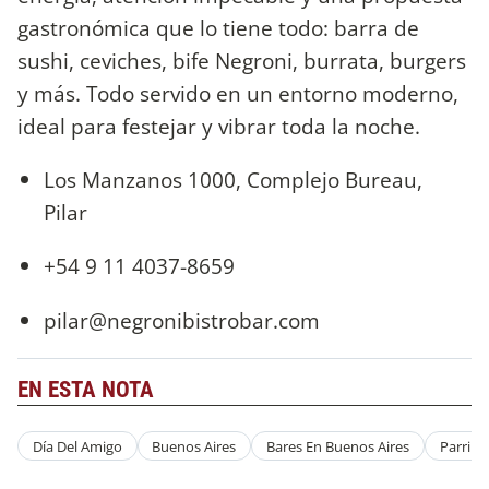
gastronómica que lo tiene todo: barra de
sushi, ceviches, bife Negroni, burrata, burgers
y más. Todo servido en un entorno moderno,
ideal para festejar y vibrar toda la noche.
Los Manzanos 1000, Complejo Bureau,
Pilar
+54 9 11 4037-8659
pilar@negronibistrobar.com
EN ESTA NOTA
Día Del Amigo
Buenos Aires
Bares En Buenos Aires
Parrill