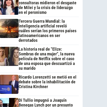
consultoras midieron el desgaste
de Milei y la crisis de liderazgo
en el peronismo
Tercera Guerra Mundial: la
inteligencia artificial reveló
cuáles serían los primeros países
latinoamericanos en ser
derrotados
La historia real de "Elize:
Sombras de una mujer", la nueva
película de Netflix sobre el caso
de una esposa que descuartizó a
su marido
Ricardo Lorenzetti se metió en el
debate sobre la inhabilitación de
Cristina Kirchner
Di Tullio impugnó a Joaquín
Benegas Lynch por un presunto