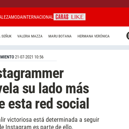
ALEZA
MODA
INTERNACIONAL
CARAS MIAMI
 SEÑUK
VALERIA MAZZA
MARU BOTANA
HERMANA VERÓNICA
CARAS BRASIL
CARAS URUGUAY
IMIENTO
21-07-2021 10:56
nstagrammer
ela su lado más
 esta red social
alir victoriosa está determinada a seguir
e Instagram es parte de ello.