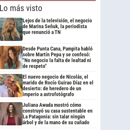
Lo más visto
Lejos de la televisión, el negocio
de Marina Señuk, la periodista
que renunció a TN
Desde Punta Cana, Pampita habló
sobre Martín Pepa y se confesó:
"No negocio la falta de lealtad ni
de respeto"
El nuevo negocio de Nicolás, el
marido de Rocío Guirao Díaz en el
desierto: de heredero de un
imperio a astrofotógrafo
Juliana Awada mostró cómo
construyó su casa sustentable en
La Patagonia: sin talar ningún
árbol y de la mano de su cuñado