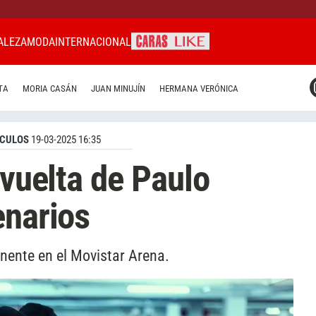
ALEZA
MODA
INTERNACIONAL
CARAS MIAMI
TA
MORIA CASÁN
JUAN MINUJÍN
HERMANA VERÓNICA
CARAS BRASIL
CARAS URUGUAY
CULOS
19-03-2025 16:35
 vuelta de Paulo
enarios
nente en el Movistar Arena.