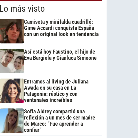
Lo más visto
Camiseta y minifalda cuadrillé:
Gime Accardi conquista España
con un original look en tendencia
Así está hoy Faustino, el hijo de
Eva Bargiela y Gianluca Simeone
Entramos al living de Juliana
Awada en su casa en La
Patagonia: rústico y con
ventanales increíbles
Sofía Aldrey compartió una
reflexión a un mes de ser madre
de Marco: “Fue aprender a
confiar”