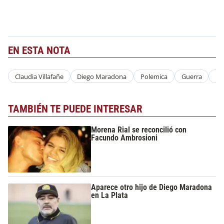
EN ESTA NOTA
Claudia Villafañe
Diego Maradona
Polemica
Guerra
En
TAMBIÉN TE PUEDE INTERESAR
Morena Rial se reconcilió con
Facundo Ambrosioni
Aparece otro hijo de Diego Maradona
en La Plata