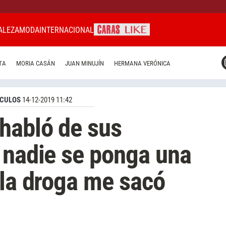
ALEZA
MODA
INTERNACIONAL
CARAS MIAMI
TA
MORIA CASÁN
JUAN MINUJÍN
HERMANA VERÓNICA
CARAS BRASIL
CARAS URUGUAY
CULOS
14-12-2019 11:42
habló de sus
 nadie se ponga una
 la droga me sacó