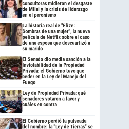
consultoras midieron el desgaste
de Milei y la crisis de liderazgo
en el peronismo
La historia real de "Elize:
Sombras de una mujer", la nueva
película de Netflix sobre el caso
de una esposa que descuartizó a
su marido
El Senado dio media sanción a la
Inviolabilidad de la Propiedad
Privada: el Gobierno tuvo que
ceder en la Ley del Manejo del
Fuego
Ley de Propiedad Privada: qué
senadores votaron a favor y
cuáles en contra
El Gobierno perdió la pulseada
del nombre: la "Ley de Tierras" se