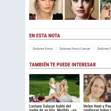
EN ESTA NOTA
Dolores Fonzi
Dolores Fonzi Cancer
Dolores 
TAMBIÉN TE PUEDE INTERESAR
Luciana Salazar habló del
Helen Hunt y Pau
padre de su hija, Matilda, ¿es
confiesan haber 