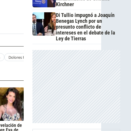
Kirchner
Di Tullio impugnó a Joaquín
Benegas Lynch por un
presunto conflicto de
intereses en el debate de la
Ley de Tierras
a
Dolores Fonzi Series
Dolores Fonzi Pareja
Dolores Fonzi Novio
evelación de
bre Eva de