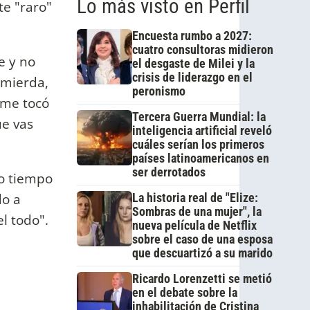
Lo más visto en Perfil
te "raro"
Encuesta rumbo a 2027:
cuatro consultoras midieron
e y no
el desgaste de Milei y la
crisis de liderazgo en el
 mierda,
peronismo
 me tocó
Tercera Guerra Mundial: la
ue vas
inteligencia artificial reveló
cuáles serían los primeros
países latinoamericanos en
ser derrotados
mo tiempo
do a
La historia real de "Elize:
Sombras de una mujer", la
l todo".
nueva película de Netflix
sobre el caso de una esposa
que descuartizó a su marido
Ricardo Lorenzetti se metió
en el debate sobre la
inhabilitación de Cristina