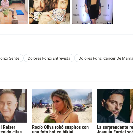
Fonzi Gente
Dolores Fonzi Entrevista
Dolores Fonzi Cancer De Mam
l Reiser
Rocío Oliva robó suspiros con
La sorprendente r
tenido citas
una foto hot en bikini
Joaquín Furriel so