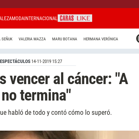
ALEZA
MODA
INTERNACIONAL
CARAS MIAMI
 SEÑUK
VALERIA MAZZA
MARU BOTANA
HERMANA VERÓNICA
CARAS BRASIL
CARAS URUGUAY
ESPECTÁCULOS
14-11-2019 15:27
s vencer al cáncer: "A
 no termina"
 que habló de todo y contó cómo lo superó.