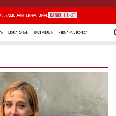
ALEZA
MODA
INTERNACIONAL
CARAS MIAMI
TA
MORIA CASÁN
JUAN MINUJÍN
HERMANA VERÓNICA
CARAS BRASIL
CARAS URUGUAY