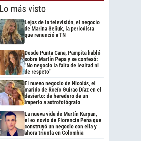
Lo más visto
Lejos de la televisión, el negocio
de Marina Señuk, la periodista
que renunció a TN
Desde Punta Cana, Pampita habló
sobre Martín Pepa y se confesó:
"No negocio la falta de lealtad ni
de respeto"
El nuevo negocio de Nicolás, el
marido de Rocío Guirao Díaz en el
desierto: de heredero de un
imperio a astrofotógrafo
La nueva vida de Martín Karpan,
el ex novio de Florencia Peña que
construyó un negocio con ella y
ahora triunfa en Colombia