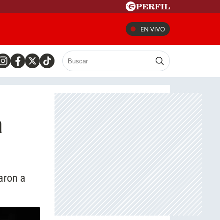
EN VIVO
a
taron a