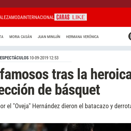
ALEZA
MODA
INTERNACIONAL
CARAS MIAMI
TA
MORIA CASÁN
JUAN MINUJÍN
HERMANA VERÓNICA
CARAS BRASIL
CARAS URUGUAY
ESPECTÁCULOS
10-09-2019 12:53
 famosos tras la heroic
lección de básquet
por el "Oveja" Hernández dieron el batacazo y derro