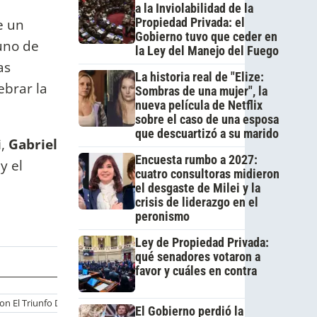
a la Inviolabilidad de la
e un
Propiedad Privada: el
Gobierno tuvo que ceder en
 uno de
la Ley del Manejo del Fuego
as
La historia real de "Elize:
ebrar la
Sombras de una mujer", la
nueva película de Netflix
sobre el caso de una esposa
que descuartizó a su marido
i
,
Gabriel
Encuesta rumbo a 2027:
y el
cuatro consultoras midieron
el desgaste de Milei y la
crisis de liderazgo en el
peronismo
Ley de Propiedad Privada:
qué senadores votaron a
favor y cuáles en contra
n El Triunfo De Argentina
Luis Scola
Facu Campazzo
Argentina
El Gobierno perdió la