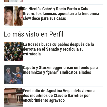
De Nicolás Cabré y Rocío Pardo a Calu
Rivero: los famosos apuestan a la tendencia
slow deco para sus casas
Lo más visto en Perfil
La Rosada busca culpables después de la
derrota en el Senado y recalcula su
estrategia
Caputo y Sturzenegger crean un fondo para
indemnizar y “ganar” sindicatos aliados
Femicidio de Agostina Vega: detuvieron a
dos inquilinos de Claudio Barrelier por
encubrimiento agravado