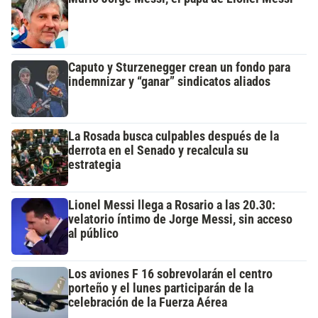
Caputo y Sturzenegger crean un fondo para
indemnizar y “ganar” sindicatos aliados
La Rosada busca culpables después de la
derrota en el Senado y recalcula su
estrategia
Lionel Messi llega a Rosario a las 20.30:
velatorio íntimo de Jorge Messi, sin acceso
al público
Los aviones F 16 sobrevolarán el centro
porteño y el lunes participarán de la
celebración de la Fuerza Aérea