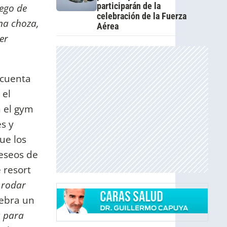
participarán de la
uego de
celebración de la Fuerza
na choza,
Aérea
er
 cuenta
 el
 el gym
s y
que los
eseos de
 resort
 rodar
lebra un
á para