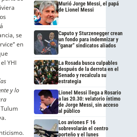
Murió Jorge Messi, el papá
iviera
de Lionel Messi
Los
iá
Caputo y Sturzenegger crean
ncia, se
un fondo para indemnizar y
rvice” en
“ganar” sindicatos aliados
 que
 el YHI
La Rosada busca culpables
después de la derrota en el
Senado y recalcula su
ías
estrategia
nte y lo
Lionel Messi llega a Rosario
ara
a las 20.30: velatorio íntimo
de Jorge Messi, sin acceso
a Tulum
al público
ya.
Los aviones F 16
sobrevolarán el centro
nticismo.
porteño y el lunes