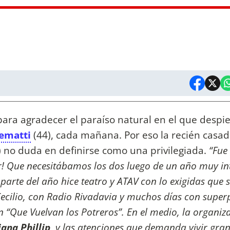
 para agradecer el paraíso natural en el que despie
lematti
(44), cada mañana. Por eso la recién casad
) no duda en definirse como una privilegiada.
“Fue
r! Que necesitábamos los dos luego de un año muy in
arte del año hice teatro y ATAV con lo exigidas que 
 Cecilio, con Radio Rivadavia y muchos días con super
n “Que Vuelvan los Potreros”. En el medio, la organiz
ana Phillip
, y las atenciones que demanda vivir gran