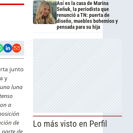
Así es la casa de Marina
Señuk, la periodista que
renunció a TN: puerta de
diseño, muebles bohemios y
pensada para su hija
rta junto
a y
 una luna
tenso
son a
posición
ación de
Lo más visto en Perfil
 parte de