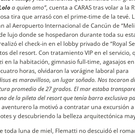
Lolo
a quien amo”
, cuenta a CARAS tras volar a la R
osa tira que arrasó con el prime-time de la tevé. 
n al Aeropuerto Internacional de Cancún de “Mel
 de lujo donde se hospedaron durante toda su esta
alizó el check-in en el lobby privado de “Royal Se
tos del resort. Con tratamiento VIP en el servicio,
i en la habitación, gimnasio full-time, agasajos en
uatro horas, olvidaron la vorágine laboral para
disus es maravilloso, un lugar soñado. Nos tocaron d
tura promedio de 27 grados. El mar estaba transpare
 de la pileta del resort que tenía barra exclusiva p
u aventurero la motivó a contratar una excursión 
otes y descubriendo la belleza arquitectónica ma
 toda luna de miel, Flematti no descuidó el roma