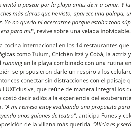
invitó a pasear por la playa antes de ir a cenar. Y l
ches más claras que he visto, aparece una palapa, u
 Yo no quería ni acercarme porque estaba todo súp
 era para mí!”
, revive sobre una velada inolvidable.
 la cocina internacional en los 14 restaurantes que
gicas como Tulum, Chichén Itzá y Cobá, la actriz y
l
running
en la playa combinado con una rutina en
ién se propusieron darle un respiro a los celulare
entonces conectar sin distracciones con el paisaje 
 LUXEclusive, que reúne de manera integral los d
es costó decir adiós a la experiencia del exuberante
a.
“A mi regreso estoy evaluando una propuesta para
leyendo unos guiones de teatro”
, anticipa Funes y ce
mposición de la villana más querida.
“Alicia es y ser