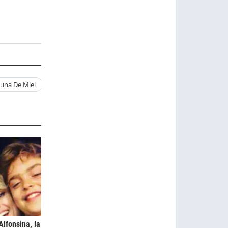
una De Miel
Mercerdes Funes Esposo
Mercedes Funes Nico Vazque
Alfonsina, la