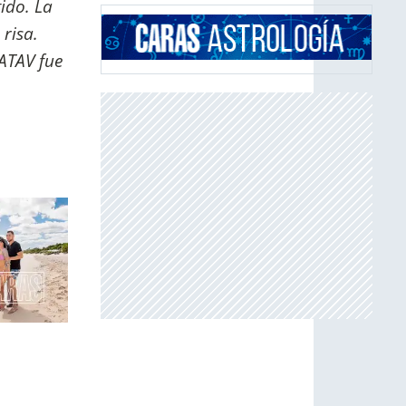
ido. La
risa.
 ATAV fue