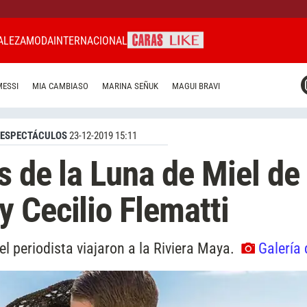
ALEZA
MODA
INTERNACIONAL
CARAS MIAMI
MESSI
MIA CAMBIASO
MARINA SEÑUK
MAGUI BRAVI
CARAS BRASIL
CARAS URUGUAY
ESPECTÁCULOS
23-12-2019 15:11
s de la Luna de Miel de
 Cecilio Flematti
 el periodista viajaron a la Riviera Maya.
Galería 