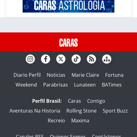
Diario Perfil
Noticias
Marie Claire
Fortuna
Weekend
Parabrisas
Lunateen
BATimes
Perfil Brasil:
Caras
Contigo
Aventuras Na Historia
Rolling Stone
Sport Buzz
Recreio
Maxima
Canales RSS
Quienes Somos
Contáctenos