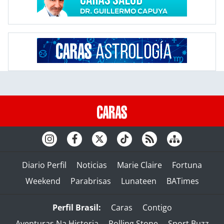
Diario Perfil
Noticias
Marie Claire
Fortuna
Weekend
Parabrisas
Lunateen
BATimes
Perfil Brasil:
Caras
Contigo
Aventuras Na Historia
Rolling Stone
Sport Buzz