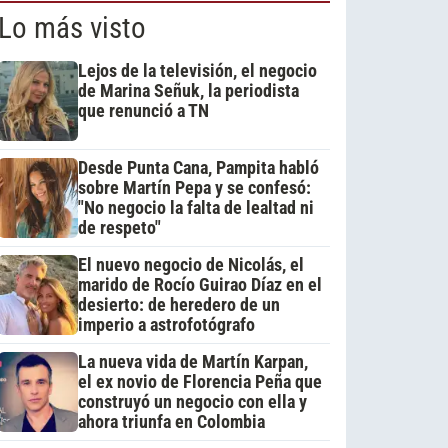
Lo más visto
Lejos de la televisión, el negocio
de Marina Señuk, la periodista
que renunció a TN
Desde Punta Cana, Pampita habló
sobre Martín Pepa y se confesó:
"No negocio la falta de lealtad ni
de respeto"
El nuevo negocio de Nicolás, el
marido de Rocío Guirao Díaz en el
desierto: de heredero de un
imperio a astrofotógrafo
La nueva vida de Martín Karpan,
el ex novio de Florencia Peña que
construyó un negocio con ella y
ahora triunfa en Colombia