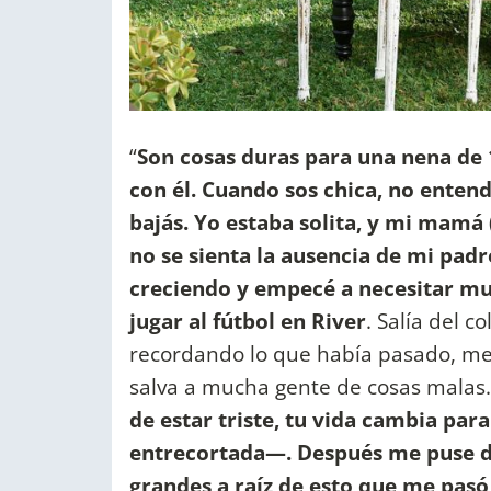
“
Son cosas duras para una nena de 
con él. Cuando sos chica, no entend
bajás. Yo estaba solita, y mi mamá
no se sienta la ausencia de mi pad
creciendo y empecé a necesitar m
jugar al fútbol en River
. Salía del 
recordando lo que había pasado, me 
salva a mucha gente de cosas malas.
de estar triste, tu vida cambia par
entrecortada—. Después me puse de
grandes a raíz de esto que me pas