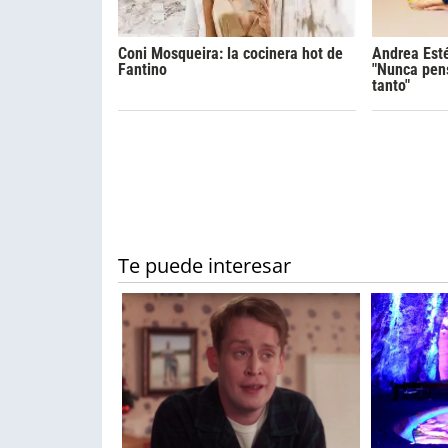
Coni Mosqueira: la cocinera hot de
Andrea Esté
Fantino
"Nunca pen
tanto"