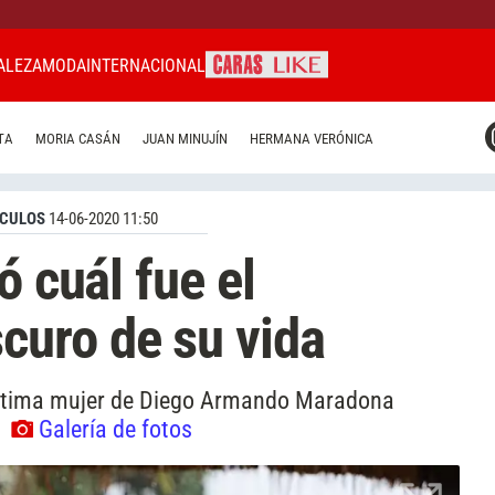
ALEZA
MODA
INTERNACIONAL
CARAS MIAMI
TA
MORIA CASÁN
JUAN MINUJÍN
HERMANA VERÓNICA
CARAS BRASIL
CARAS URUGUAY
CULOS
14-06-2020 11:50
ó cuál fue el
uro de su vida
última mujer de Diego Armando Maradona
.
Galería de fotos