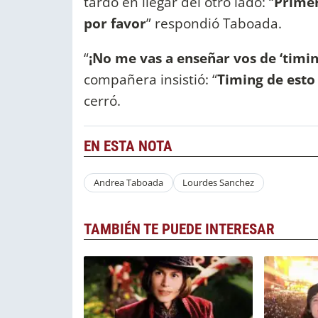
tardó en llegar del otro lado: “
Primer
por favor
” respondió Taboada.
“
¡No me vas a enseñar vos de ‘timin
compañera insistió: “
Timing de esto 
cerró.
EN ESTA NOTA
Andrea Taboada
Lourdes Sanchez
TAMBIÉN TE PUEDE INTERESAR