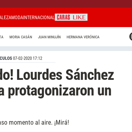
ALEZA
MODA
INTERNACIONAL
CARAS MIAMI
TA
MORIA CASÁN
JUAN MINUJÍN
HERMANA VERÓNICA
CARAS BRASIL
CARAS URUGUAY
CULOS
07-02-2020 17:12
odo! Lourdes Sánchez
a protagonizaron un
nso momento al aire. ¡Mirá!