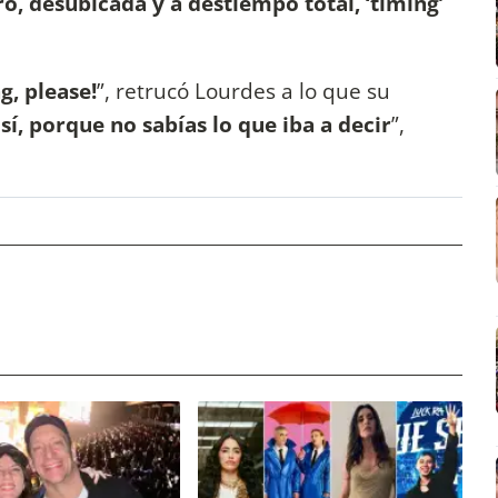
o, desubicada y a destiempo total,
‘timing’
g, please!
”, retrucó Lourdes a lo que su
sí, porque no sabías lo que iba a decir
”,