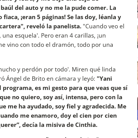
baúl del auto y no me la pude comer. La
fiaca, ¡eran 5 páginas! Se las doy, léanla y
rtera", reveló la panelista.
"Cuando veo el
, una esquela'. Pero eran 4 carillas, ¡un
 me vino con todo el dramón, todo por una
 mucho y perdón por todo'. Miren qué linda
ró Ángel de Brito en cámara y leyó:
"Yani
l programa, es mi gesto para que veas que sí
ue no quiero, soy así, intensa, pero con la
ue me ha ayudado, soy fiel y agradecida. Me
 cuando me enamoro, doy el cien por cien
erer”, decía la misiva de Cinthia.