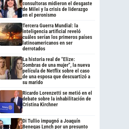
consultoras midieron el desgaste
de Milei y la crisis de liderazgo
en el peronismo
Tercera Guerra Mundial: la
inteligencia artificial reveló
cuáles serían los primeros países
latinoamericanos en ser
derrotados
La historia real de "Elize:
Sombras de una mujer", la nueva
película de Netflix sobre el caso
de una esposa que descuartizó a
su marido
Ricardo Lorenzetti se metió en el
debate sobre la inhabilitación de
Cristina Kirchner
Di Tullio impugnó a Joaquín
Benegas Lynch por un presunto