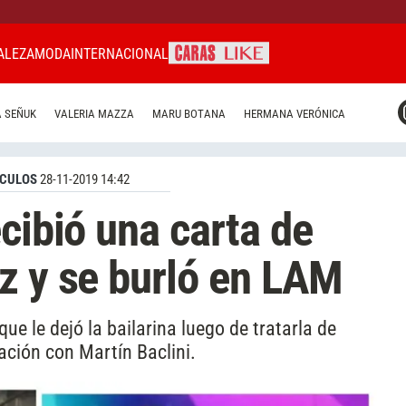
ALEZA
MODA
INTERNACIONAL
CARAS MIAMI
 SEÑUK
VALERIA MAZZA
MARU BOTANA
HERMANA VERÓNICA
CARAS BRASIL
CARAS URUGUAY
CULOS
28-11-2019 14:42
cibió una carta de
z y se burló en LAM
ue le dejó la bailarina luego de tratarla de
lación con Martín Baclini.