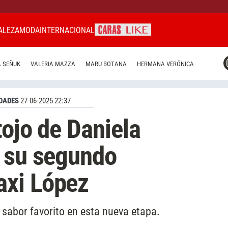
ALEZA
MODA
INTERNACIONAL
CARAS MIAMI
 SEÑUK
VALERIA MAZZA
MARU BOTANA
HERMANA VERÓNICA
CARAS BRASIL
CARAS URUGUAY
DADES
27-06-2025 22:37
tojo de Daniela
n su segundo
xi López
 sabor favorito en esta nueva etapa.