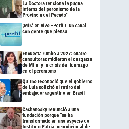
La Doctora tensiona la pugna
interna del peronismo de la
Provincia del Pecado"
¡Mirá en vivo +Perfil!: un canal
con gente que piensa
Encuesta rumbo a 2027: cuatro
consultoras midieron el desgaste
de Milei y la crisis de liderazgo
en el peronismo
Quirno reconoció que el gobierno
de Lula solicitó el retiro del
embajador argentino en Brasil
Cachanosky renunció a una
fundación porque "se ha
transformado en una especie de
Instituto Patria incondicional de