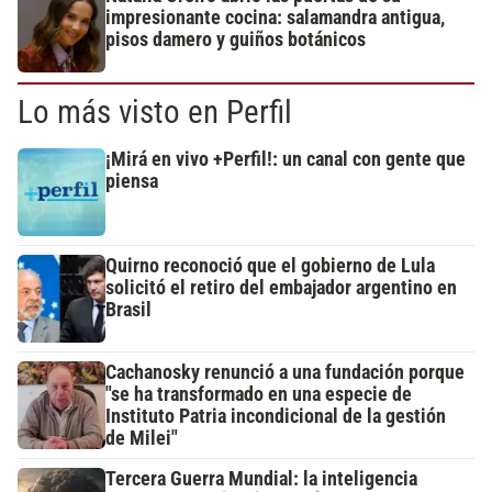
impresionante cocina: salamandra antigua,
pisos damero y guiños botánicos
Lo más visto en Perfil
¡Mirá en vivo +Perfil!: un canal con gente que
piensa
Quirno reconoció que el gobierno de Lula
solicitó el retiro del embajador argentino en
Brasil
Cachanosky renunció a una fundación porque
"se ha transformado en una especie de
Instituto Patria incondicional de la gestión
de Milei"
Tercera Guerra Mundial: la inteligencia