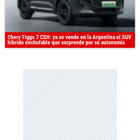
Chery Tiggo 7 CSH: ya se vende en la Argentina el SUV
híbrido enchufable que sorprende por su autonomía