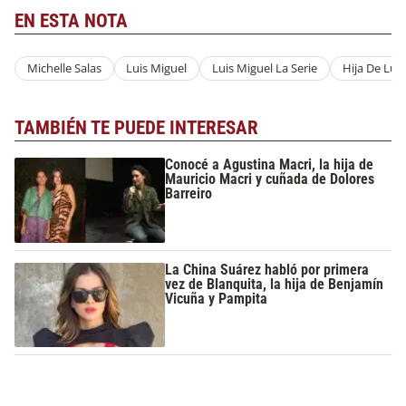
EN ESTA NOTA
Michelle Salas
Luis Miguel
Luis Miguel La Serie
Hija De Lui
TAMBIÉN TE PUEDE INTERESAR
Conocé a Agustina Macri, la hija de
Mauricio Macri y cuñada de Dolores
Barreiro
La China Suárez habló por primera
vez de Blanquita, la hija de Benjamín
Vicuña y Pampita