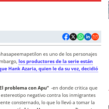
hasapeemapetilon es uno de los personajes
 embargo,
los productores de la serie están
ue Hank Azaria, quien le da su voz, decidió
El problema con Apu“
-en donde critica que
estereotipo negativo contra los inmigrantes
ente consternado, lo que lo llevó a tomar la