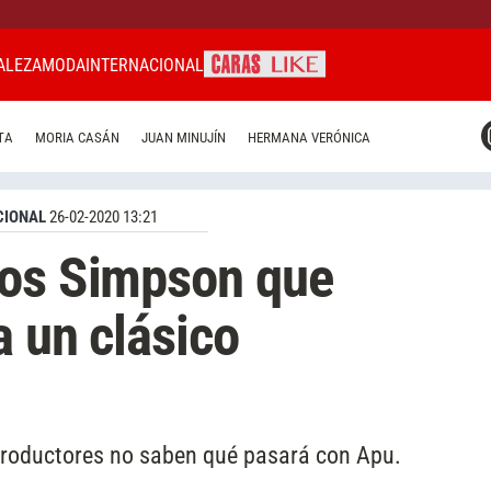
ALEZA
MODA
INTERNACIONAL
CARAS MIAMI
TA
MORIA CASÁN
JUAN MINUJÍN
HERMANA VERÓNICA
CARAS BRASIL
CARAS URUGUAY
CIONAL
26-02-2020 13:21
Los Simpson que
a un clásico
productores no saben qué pasará con Apu.