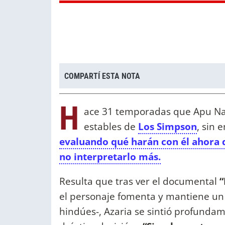
COMPARTÍ ESTA NOTA
H
ace 31 temporadas que Apu Na
estables de
Los Simpson
, sin
evaluando qué harán con él ahora q
no interpretarlo más.
Resulta que tras ver el documental
“
el personaje fomenta y mantiene un 
hindúes-, Azaria se sintió profundam