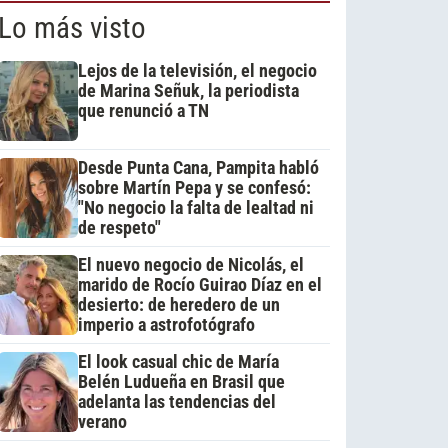
Lo más visto
Lejos de la televisión, el negocio
de Marina Señuk, la periodista
que renunció a TN
Desde Punta Cana, Pampita habló
sobre Martín Pepa y se confesó:
"No negocio la falta de lealtad ni
de respeto"
El nuevo negocio de Nicolás, el
marido de Rocío Guirao Díaz en el
desierto: de heredero de un
imperio a astrofotógrafo
El look casual chic de María
Belén Ludueña en Brasil que
adelanta las tendencias del
verano