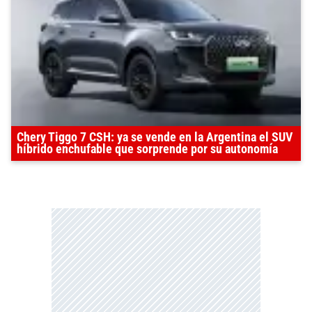
Chery Tiggo 7 CSH: ya se vende en la Argentina el SUV
híbrido enchufable que sorprende por su autonomía