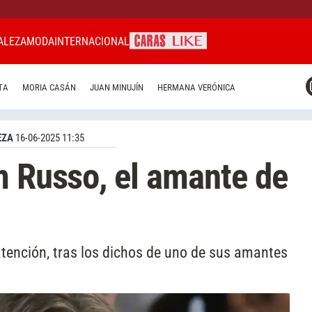
ALEZA
MODA
INTERNACIONAL
CARAS MIAMI
TA
MORIA CASÁN
JUAN MINUJÍN
HERMANA VERÓNICA
CARAS BRASIL
CARAS URUGUAY
EZA
16-06-2025 11:35
m Russo, el amante de
atención, tras los dichos de uno de sus amantes