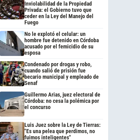
Inviolabilidad de la Propiedad
Privada: el Gobierno tuvo que
ceder en la Ley del Manejo del
Fuego
No le explotó el celular: un
hombre fue detenido en Córdoba
acusado por el femicidio de su
esposa
Condenado por drogas y robo,
cuando salió de prisión fue
becario municipal y empleado de
Senaf
Guillermo Arias, juez electoral de
Córdoba: no cesa la polémica por
el concurso
Luis Juez sobre la Ley de Tierras:
"Es una pelea que perdimos, no
fuimos inteligentes"