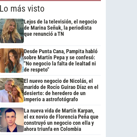
Lo más visto
Lejos de la televisión, el negocio
de Marina Señuk, la periodista
que renunció a TN
Desde Punta Cana, Pampita habló
sobre Martín Pepa y se confesó:
"No negocio la falta de lealtad ni
de respeto"
El nuevo negocio de Nicolás, el
marido de Rocío Guirao Díaz en el
desierto: de heredero de un
imperio a astrofotógrafo
La nueva vida de Martín Karpan,
el ex novio de Florencia Peña que
construyó un negocio con ella y
ahora triunfa en Colombia