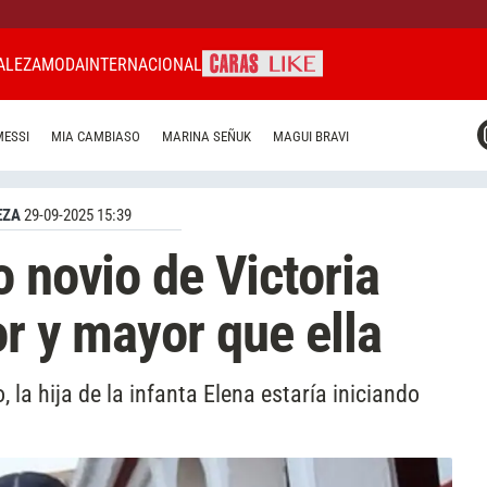
ALEZA
MODA
INTERNACIONAL
CARAS MIAMI
MESSI
MIA CAMBIASO
MARINA SEÑUK
MAGUI BRAVI
CARAS BRASIL
CARAS URUGUAY
EZA
29-09-2025 15:39
 novio de Victoria
or y mayor que ella
la hija de la infanta Elena estaría iniciando