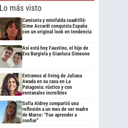
Lo más visto
Camiseta y minifalda cuadrillé:
Gime Accardi conquista España
con un original look en tendencia
Así está hoy Faustino, el hijo de
Eva Bargiela y Gianluca Simeone
Entramos al living de Juliana
Awada en su casa en La
Patagonia: rústico y con
ventanales increíbles
Sofía Aldrey compartió una
reflexión a un mes de ser madre
de Marco: “Fue aprender a
confiar”