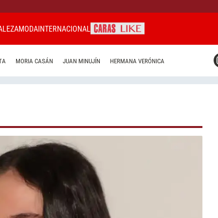
ALEZA
MODA
INTERNACIONAL
CARAS MIAMI
TA
MORIA CASÁN
JUAN MINUJÍN
HERMANA VERÓNICA
CARAS BRASIL
CARAS URUGUAY