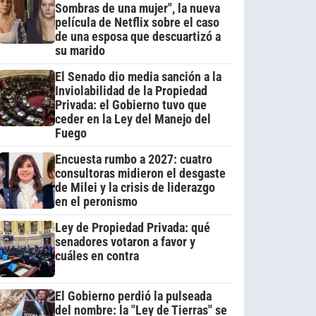
Sombras de una mujer", la nueva
película de Netflix sobre el caso
de una esposa que descuartizó a
su marido
El Senado dio media sanción a la
Inviolabilidad de la Propiedad
Privada: el Gobierno tuvo que
ceder en la Ley del Manejo del
Fuego
Encuesta rumbo a 2027: cuatro
consultoras midieron el desgaste
de Milei y la crisis de liderazgo
en el peronismo
Ley de Propiedad Privada: qué
senadores votaron a favor y
cuáles en contra
El Gobierno perdió la pulseada
del nombre: la "Ley de Tierras" se