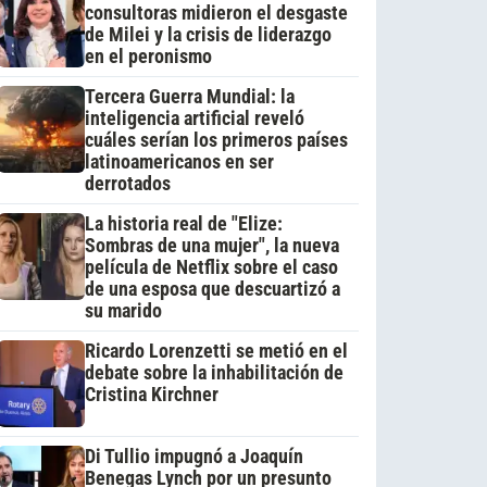
consultoras midieron el desgaste
de Milei y la crisis de liderazgo
en el peronismo
Tercera Guerra Mundial: la
inteligencia artificial reveló
cuáles serían los primeros países
latinoamericanos en ser
derrotados
La historia real de "Elize:
Sombras de una mujer", la nueva
película de Netflix sobre el caso
de una esposa que descuartizó a
su marido
Ricardo Lorenzetti se metió en el
debate sobre la inhabilitación de
Cristina Kirchner
Di Tullio impugnó a Joaquín
Benegas Lynch por un presunto