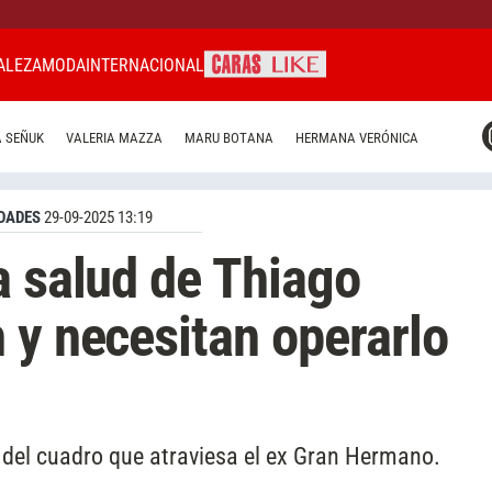
ALEZA
MODA
INTERNACIONAL
CARAS MIAMI
 SEÑUK
VALERIA MAZZA
MARU BOTANA
HERMANA VERÓNICA
CARAS BRASIL
CARAS URUGUAY
DADES
29-09-2025 13:19
a salud de Thiago
 y necesitan operarlo
del cuadro que atraviesa el ex Gran Hermano.