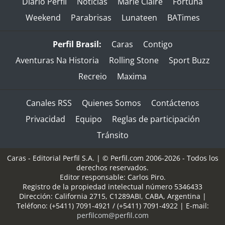
Diario Perfil
Noticias
Marie Claire
Fortuna
Weekend
Parabrisas
Lunateen
BATimes
Perfil Brasil:
Caras
Contigo
Aventuras Na Historia
Rolling Stone
Sport Buzz
Recreio
Maxima
Canales RSS
Quienes Somos
Contáctenos
Privacidad
Equipo
Reglas de participación
Tránsito
Caras - Editorial Perfil S.A.
| © Perfil.com 2006-2026 - Todos los
derechos reservados.
Editor responsable: Carlos Piro.
Registro de la propiedad intelectual número 5346433
Dirección:
California 2715
,
C1289ABI
,
CABA, Argentina
|
Teléfono:
(+5411) 7091-4921
/
(+5411) 7091-4922
| E-mail:
perfilcom@perfil.com