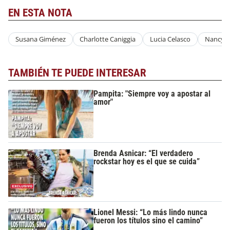
EN ESTA NOTA
Susana Giménez
Charlotte Caniggia
Lucia Celasco
Nancy D
TAMBIÉN TE PUEDE INTERESAR
Pampita: "Siempre voy a apostar al
amor"
Brenda Asnicar: “El verdadero
rockstar hoy es el que se cuida”
Lionel Messi: “Lo más lindo nunca
fueron los títulos sino el camino”