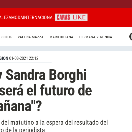
ALEZA
MODA
INTERNACIONAL
CARAS MIAMI
 SEÑUK
VALERIA MAZZA
MARU BOTANA
HERMANA VERÓNICA
CARAS BRASIL
CARAS URUGUAY
SIÓN
01-08-2021 22:12
 y Sandra Borghi
será el futuro de
añana"?
 del matutino a la espera del resultado del
o de la periodista.