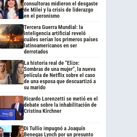
consultoras midieron el desgaste
de Milei y la crisis de liderazgo
en el peronismo
Tercera Guerra Mundial: la
inteligencia artificial reveló
cuáles serían los primeros países
latinoamericanos en ser
derrotados
La historia real de "Elize:
Sombras de una mujer", la nueva
película de Netflix sobre el caso
de una esposa que descuartizó a
su marido
Ricardo Lorenzetti se metió en el
debate sobre la inhabilitación de
Cristina Kirchner
Di Tullio impugnó a Joaquín
Benegas Lynch por un presunto