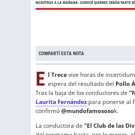
NOSOTROS A LA MAÑANA: CONOCÉ QUIENES SERÁN PARTE D
COMPARTÍ ESTA NOTA
E
l Trece
vive horas de incertidum
espera del resultado del
Pollo 
Tras la baja de los conductores de
"
Laurita Fernández
para ponerse al f
confirmó
@mundofamososo
k.
La conductora de
"El Club de las Di
del programa hasta, por lo menos, el