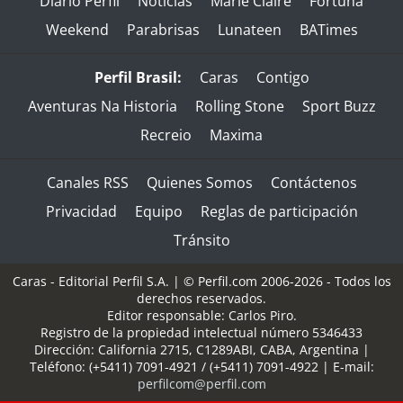
Diario Perfil
Noticias
Marie Claire
Fortuna
Weekend
Parabrisas
Lunateen
BATimes
Perfil Brasil:
Caras
Contigo
Aventuras Na Historia
Rolling Stone
Sport Buzz
Recreio
Maxima
Canales RSS
Quienes Somos
Contáctenos
Privacidad
Equipo
Reglas de participación
Tránsito
Caras - Editorial Perfil S.A.
| © Perfil.com 2006-2026 - Todos los
derechos reservados.
Editor responsable: Carlos Piro.
Registro de la propiedad intelectual número 5346433
Dirección:
California 2715
,
C1289ABI
,
CABA, Argentina
|
Teléfono:
(+5411) 7091-4921
/
(+5411) 7091-4922
| E-mail:
perfilcom@perfil.com