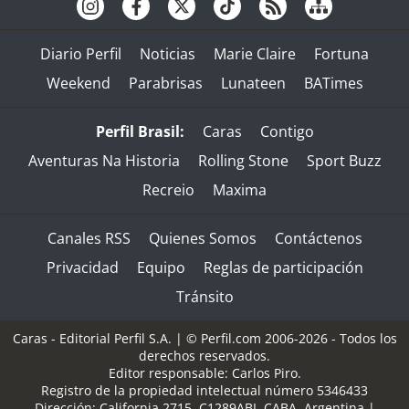
Diario Perfil
Noticias
Marie Claire
Fortuna
Weekend
Parabrisas
Lunateen
BATimes
Perfil Brasil:
Caras
Contigo
Aventuras Na Historia
Rolling Stone
Sport Buzz
Recreio
Maxima
Canales RSS
Quienes Somos
Contáctenos
Privacidad
Equipo
Reglas de participación
Tránsito
Caras - Editorial Perfil S.A.
| © Perfil.com 2006-2026 - Todos los
derechos reservados.
Editor responsable: Carlos Piro.
Registro de la propiedad intelectual número 5346433
Dirección:
California 2715
,
C1289ABI
,
CABA, Argentina
|