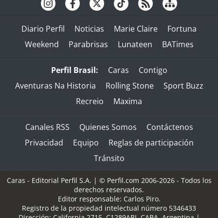
Diario Perfil
Noticias
Marie Claire
Fortuna
Weekend
Parabrisas
Lunateen
BATimes
Perfil Brasil:
Caras
Contigo
Aventuras Na Historia
Rolling Stone
Sport Buzz
Recreio
Maxima
Canales RSS
Quienes Somos
Contáctenos
Privacidad
Equipo
Reglas de participación
Tránsito
Caras - Editorial Perfil S.A.
| © Perfil.com 2006-2026 - Todos los
derechos reservados.
Editor responsable: Carlos Piro.
Registro de la propiedad intelectual número 5346433
Dirección:
California 2715
,
C1289ABI
,
CABA, Argentina
|