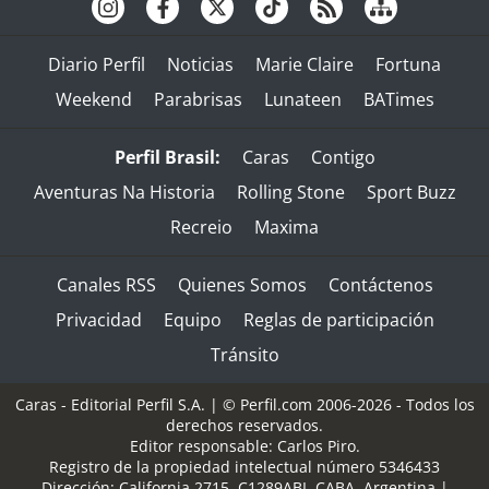
Diario Perfil
Noticias
Marie Claire
Fortuna
Weekend
Parabrisas
Lunateen
BATimes
Perfil Brasil:
Caras
Contigo
Aventuras Na Historia
Rolling Stone
Sport Buzz
Recreio
Maxima
Canales RSS
Quienes Somos
Contáctenos
Privacidad
Equipo
Reglas de participación
Tránsito
Caras - Editorial Perfil S.A.
| © Perfil.com 2006-2026 - Todos los
derechos reservados.
Editor responsable: Carlos Piro.
Registro de la propiedad intelectual número 5346433
Dirección:
California 2715
,
C1289ABI
,
CABA, Argentina
|