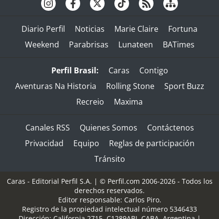
Diario Perfil
Noticias
Marie Claire
Fortuna
Weekend
Parabrisas
Lunateen
BATimes
Perfil Brasil:
Caras
Contigo
Aventuras Na Historia
Rolling Stone
Sport Buzz
Recreio
Maxima
Canales RSS
Quienes Somos
Contáctenos
Privacidad
Equipo
Reglas de participación
Tránsito
Caras - Editorial Perfil S.A.
| © Perfil.com 2006-2026 - Todos los
derechos reservados.
Editor responsable: Carlos Piro.
Registro de la propiedad intelectual número 5346433
Dirección:
California 2715
,
C1289ABI
,
CABA, Argentina
|