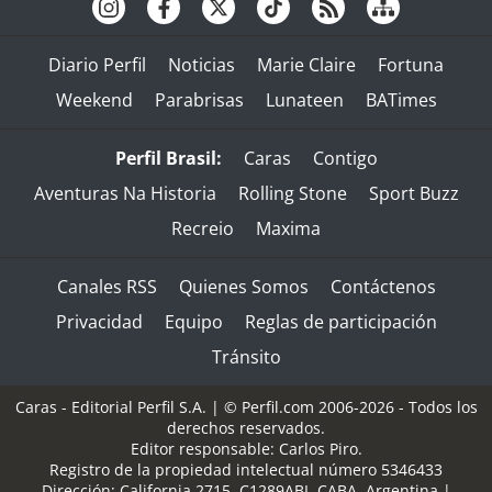
Diario Perfil
Noticias
Marie Claire
Fortuna
Weekend
Parabrisas
Lunateen
BATimes
Perfil Brasil:
Caras
Contigo
Aventuras Na Historia
Rolling Stone
Sport Buzz
Recreio
Maxima
Canales RSS
Quienes Somos
Contáctenos
Privacidad
Equipo
Reglas de participación
Tránsito
Caras - Editorial Perfil S.A.
| © Perfil.com 2006-2026 - Todos los
derechos reservados.
Editor responsable: Carlos Piro.
Registro de la propiedad intelectual número 5346433
Dirección:
California 2715
,
C1289ABI
,
CABA, Argentina
|