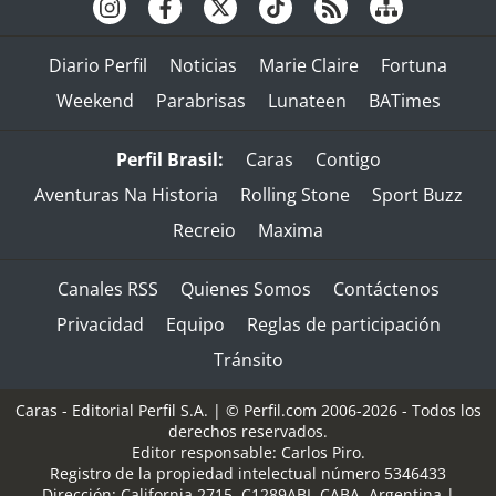
Diario Perfil
Noticias
Marie Claire
Fortuna
Weekend
Parabrisas
Lunateen
BATimes
Perfil Brasil:
Caras
Contigo
Aventuras Na Historia
Rolling Stone
Sport Buzz
Recreio
Maxima
Canales RSS
Quienes Somos
Contáctenos
Privacidad
Equipo
Reglas de participación
Tránsito
Caras - Editorial Perfil S.A.
| © Perfil.com 2006-2026 - Todos los
derechos reservados.
Editor responsable: Carlos Piro.
Registro de la propiedad intelectual número 5346433
Dirección:
California 2715
,
C1289ABI
,
CABA, Argentina
|