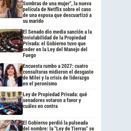
Sombras de una mujer", la nueva
película de Netflix sobre el caso
de una esposa que descuartizó a
su marido
El Senado dio media sanción a la
Inviolabilidad de la Propiedad
Privada: el Gobierno tuvo que
ceder en la Ley del Manejo del
Fuego
Encuesta rumbo a 2027: cuatro
consultoras midieron el desgaste
de Milei y la crisis de liderazgo
en el peronismo
Ley de Propiedad Privada: qué
senadores votaron a favor y
cuáles en contra
El Gobierno perdió la pulseada
del nombre: la "Ley de Tierras" se