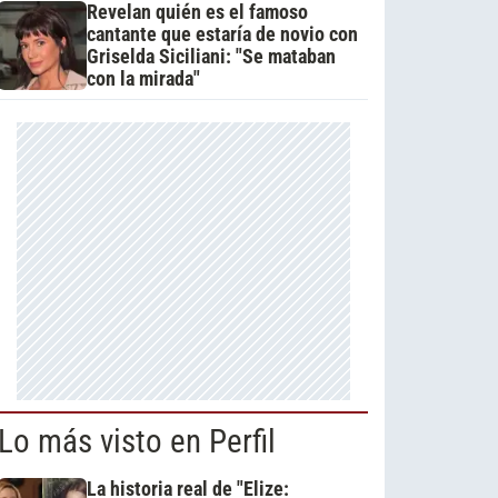
Revelan quién es el famoso
cantante que estaría de novio con
Griselda Siciliani: "Se mataban
con la mirada"
Lo más visto en Perfil
La historia real de "Elize: