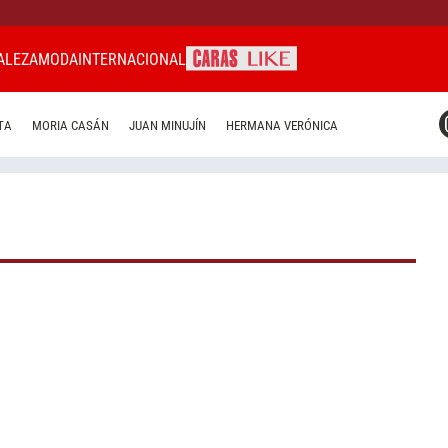
ALEZA
MODA
INTERNACIONAL
CARAS MIAMI
TA
MORIA CASÁN
JUAN MINUJÍN
HERMANA VERÓNICA
CARAS BRASIL
CARAS URUGUAY