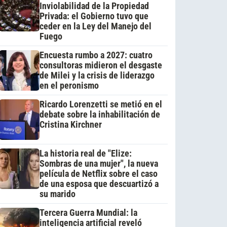
Inviolabilidad de la Propiedad
Privada: el Gobierno tuvo que
ceder en la Ley del Manejo del
Fuego
Encuesta rumbo a 2027: cuatro
consultoras midieron el desgaste
de Milei y la crisis de liderazgo
en el peronismo
Ricardo Lorenzetti se metió en el
debate sobre la inhabilitación de
Cristina Kirchner
La historia real de "Elize:
Sombras de una mujer", la nueva
película de Netflix sobre el caso
de una esposa que descuartizó a
su marido
Tercera Guerra Mundial: la
inteligencia artificial reveló