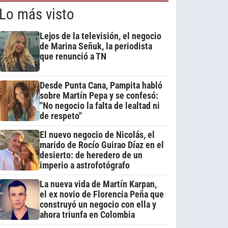
Lo más visto
Lejos de la televisión, el negocio
de Marina Señuk, la periodista
que renunció a TN
Desde Punta Cana, Pampita habló
sobre Martín Pepa y se confesó:
"No negocio la falta de lealtad ni
de respeto"
El nuevo negocio de Nicolás, el
marido de Rocío Guirao Díaz en el
desierto: de heredero de un
imperio a astrofotógrafo
La nueva vida de Martín Karpan,
el ex novio de Florencia Peña que
construyó un negocio con ella y
ahora triunfa en Colombia