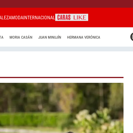
ALEZA
MODA
INTERNACIONAL
CARAS MIAMI
TA
MORIA CASÁN
JUAN MINUJÍN
HERMANA VERÓNICA
CARAS BRASIL
CARAS URUGUAY