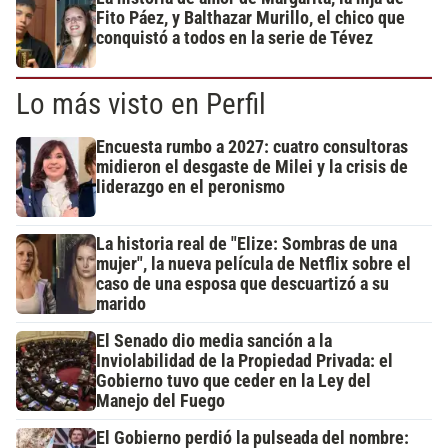
Fito Páez, y Balthazar Murillo, el chico que
conquistó a todos en la serie de Tévez
Lo más visto en Perfil
Encuesta rumbo a 2027: cuatro consultoras
midieron el desgaste de Milei y la crisis de
liderazgo en el peronismo
La historia real de "Elize: Sombras de una
mujer", la nueva película de Netflix sobre el
caso de una esposa que descuartizó a su
marido
El Senado dio media sanción a la
Inviolabilidad de la Propiedad Privada: el
Gobierno tuvo que ceder en la Ley del
Manejo del Fuego
El Gobierno perdió la pulseada del nombre: