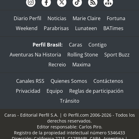
Diario Perfil
Noticias
Marie Claire
Fortuna
Weekend
Parabrisas
Lunateen
BATimes
Perfil Brasil:
Caras
Contigo
Aventuras Na Historia
Rolling Stone
Sport Buzz
Recreio
Maxima
Canales RSS
Quienes Somos
Contáctenos
Privacidad
Equipo
Reglas de participación
Tránsito
Caras - Editorial Perfil S.A.
| © Perfil.com 2006-2026 - Todos los
derechos reservados.
Editor responsable: Carlos Piro.
Registro de la propiedad intelectual número 5346433
Dirección:
California 2715
,
C1289ABI
,
CABA, Argentina
|