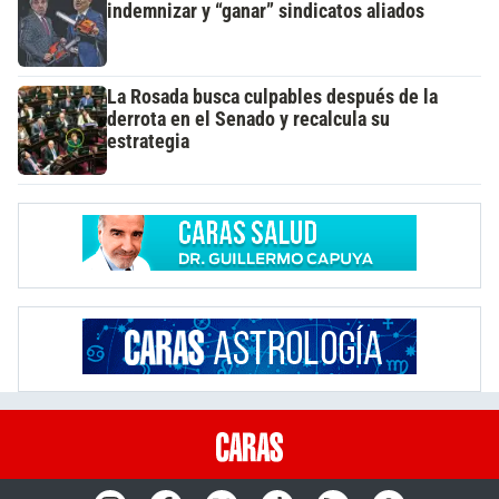
indemnizar y “ganar” sindicatos aliados
La Rosada busca culpables después de la
derrota en el Senado y recalcula su
estrategia