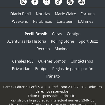
Diario Perfil
Noticias
Marie Claire
Fortuna
Weekend
Parabrisas
Lunateen
BATimes
Perfil Brasil:
Caras
Contigo
Aventuras Na Historia
Rolling Stone
Sport Buzz
Recreio
Maxima
Canales RSS
Quienes Somos
Contáctenos
Privacidad
Equipo
Reglas de participación
Tránsito
Caras - Editorial Perfil S.A.
| © Perfil.com 2006-2026 - Todos los
derechos reservados.
Editor responsable: Carlos Piro.
Registro de la propiedad intelectual número 5346433
Dirección:
California 2715
,
C1289ABI
,
CABA, Argentina
|