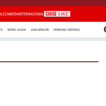
ALEZA
MODA
INTERNACIONAL
CARAS MIAMI
TA
MORIA CASÁN
JUAN MINUJÍN
HERMANA VERÓNICA
CARAS BRASIL
CARAS URUGUAY