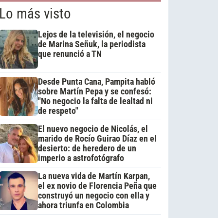
Lo más visto
Lejos de la televisión, el negocio
de Marina Señuk, la periodista
que renunció a TN
Desde Punta Cana, Pampita habló
sobre Martín Pepa y se confesó:
"No negocio la falta de lealtad ni
de respeto"
El nuevo negocio de Nicolás, el
marido de Rocío Guirao Díaz en el
desierto: de heredero de un
imperio a astrofotógrafo
La nueva vida de Martín Karpan,
el ex novio de Florencia Peña que
construyó un negocio con ella y
ahora triunfa en Colombia