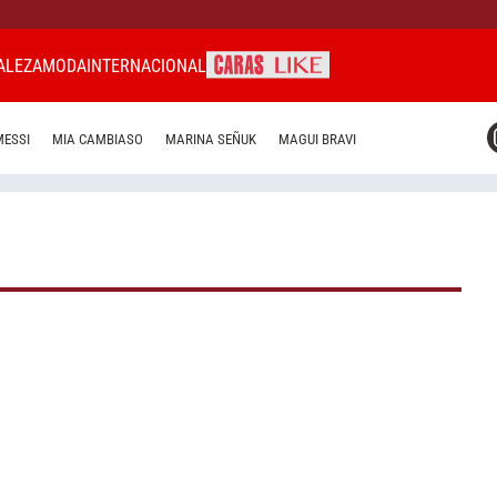
ALEZA
MODA
INTERNACIONAL
CARAS MIAMI
MESSI
MIA CAMBIASO
MARINA SEÑUK
MAGUI BRAVI
CARAS BRASIL
CARAS URUGUAY