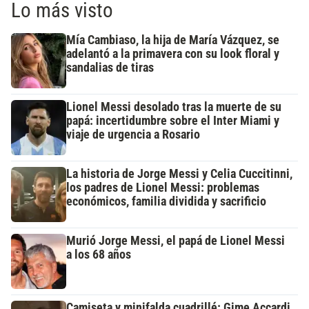
Lo más visto
Mía Cambiaso, la hija de María Vázquez, se
adelantó a la primavera con su look floral y
sandalias de tiras
Lionel Messi desolado tras la muerte de su
papá: incertidumbre sobre el Inter Miami y
viaje de urgencia a Rosario
La historia de Jorge Messi y Celia Cuccitinni,
los padres de Lionel Messi: problemas
económicos, familia dividida y sacrificio
Murió Jorge Messi, el papá de Lionel Messi
a los 68 años
Camiseta y minifalda cuadrillé: Gime Accardi