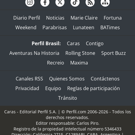
Diario Perfil
Noticias
Marie Claire
Fortuna
Weekend
Parabrisas
Lunateen
BATimes
Perfil Brasil:
Caras
Contigo
Aventuras Na Historia
Rolling Stone
Sport Buzz
Recreio
Maxima
Canales RSS
Quienes Somos
Contáctenos
Privacidad
Equipo
Reglas de participación
Tránsito
Caras - Editorial Perfil S.A.
| © Perfil.com 2006-2026 - Todos los
derechos reservados.
Editor responsable: Carlos Piro.
Registro de la propiedad intelectual número 5346433
Dirección:
California 2715
,
C1289ABI
,
CABA, Argentina
|