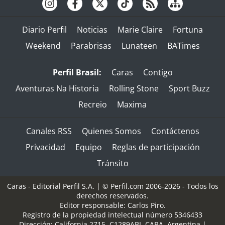
Diario Perfil
Noticias
Marie Claire
Fortuna
Weekend
Parabrisas
Lunateen
BATimes
Perfil Brasil:
Caras
Contigo
Aventuras Na Historia
Rolling Stone
Sport Buzz
Recreio
Maxima
Canales RSS
Quienes Somos
Contáctenos
Privacidad
Equipo
Reglas de participación
Tránsito
Caras - Editorial Perfil S.A.
| © Perfil.com 2006-2026 - Todos los
derechos reservados.
Editor responsable: Carlos Piro.
Registro de la propiedad intelectual número 5346433
Dirección:
California 2715
,
C1289ABI
,
CABA, Argentina
|