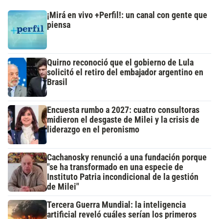
¡Mirá en vivo +Perfil!: un canal con gente que
piensa
Quirno reconoció que el gobierno de Lula
solicitó el retiro del embajador argentino en
Brasil
Encuesta rumbo a 2027: cuatro consultoras
midieron el desgaste de Milei y la crisis de
liderazgo en el peronismo
Cachanosky renunció a una fundación porque
"se ha transformado en una especie de
Instituto Patria incondicional de la gestión
de Milei"
Tercera Guerra Mundial: la inteligencia
artificial reveló cuáles serían los primeros