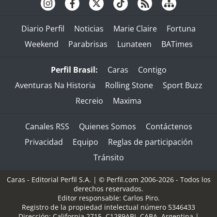
Diario Perfil
Noticias
Marie Claire
Fortuna
Weekend
Parabrisas
Lunateen
BATimes
Perfil Brasil:
Caras
Contigo
Aventuras Na Historia
Rolling Stone
Sport Buzz
Recreio
Maxima
Canales RSS
Quienes Somos
Contáctenos
Privacidad
Equipo
Reglas de participación
Tránsito
Caras - Editorial Perfil S.A.
| © Perfil.com 2006-2026 - Todos los
derechos reservados.
Editor responsable: Carlos Piro.
Registro de la propiedad intelectual número 5346433
Dirección:
California 2715
,
C1289ABI
,
CABA, Argentina
|