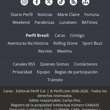
Diario Perfil
Noticias
Marie Claire
Fortuna
Weekend
Parabrisas
Lunateen
BATimes
Perfil Brasil:
Caras
Contigo
Aventuras Na Historia
Rolling Stone
Sport Buzz
Recreio
Maxima
Canales RSS
Quienes Somos
Contáctenos
Privacidad
Equipo
Reglas de participación
Tránsito
Caras - Editorial Perfil S.A.
| © Perfil.com 2006-2026 - Todos los
derechos reservados.
Editor responsable: Carlos Piro.
Registro de la propiedad intelectual número 5346433
Dirección:
California 2715
,
C1289ABI
,
CABA, Argentina
|