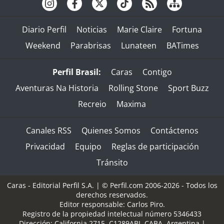
Diario Perfil
Noticias
Marie Claire
Fortuna
Weekend
Parabrisas
Lunateen
BATimes
Perfil Brasil:
Caras
Contigo
Aventuras Na Historia
Rolling Stone
Sport Buzz
Recreio
Maxima
Canales RSS
Quienes Somos
Contáctenos
Privacidad
Equipo
Reglas de participación
Tránsito
Caras - Editorial Perfil S.A.
| © Perfil.com 2006-2026 - Todos los
derechos reservados.
Editor responsable: Carlos Piro.
Registro de la propiedad intelectual número 5346433
Dirección:
California 2715
,
C1289ABI
,
CABA, Argentina
|